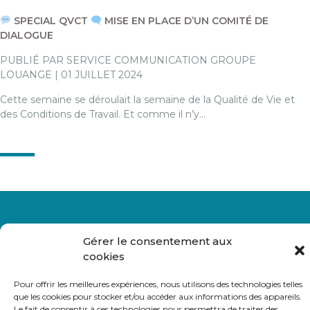
SPECIAL QVCT
MISE EN PLACE D’UN COMITÉ DE
DIALOGUE
PUBLIÉ PAR SERVICE COMMUNICATION GROUPE
LOUANGE | 01 JUILLET 2024
Cette semaine se déroulait la semaine de la Qualité de Vie et
des Conditions de Travail. Et comme il n’y…
Gérer le consentement aux
cookies
© TOUS DROITS RÉSERVÉS GROUPE LOUANGE
Pour offrir les meilleures expériences, nous utilisons des technologies telles
que les cookies pour stocker et/ou accéder aux informations des appareils.
HISTOIRES ET VALEURS
Le fait de consentir à ces technologies nous permettra de traiter des