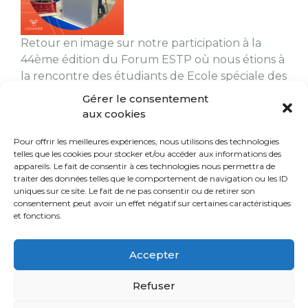
Retour en image sur notre participation à la
44ème édition du Forum ESTP où nous étions à
la rencontre des étudiants de Ecole spéciale des
Travaux publics, du Bâtiment et de l’Industrie.
Gérer le consentement
Estelle Derouineau – DAF du Groupe
aux cookies
LOUANGE, Audrey DIVET – Directrice de filiale
MÉTUDIS et Emmanuelle UGOLINI – Chargée
Pour offrir les meilleures expériences, nous utilisons des technologies
telles que les cookies pour stocker et/ou accéder aux informations des
de recrutement au sein […]
appareils. Le fait de consentir à ces technologies nous permettra de
traiter des données telles que le comportement de navigation ou les ID
uniques sur ce site. Le fait de ne pas consentir ou de retirer son
consentement peut avoir un effet négatif sur certaines caractéristiques
et fonctions.
Accepter
© TOUS DROITS RÉSERVÉS GROUPE LOUANGE
HISTOIRES ET VALEURS
Refuser