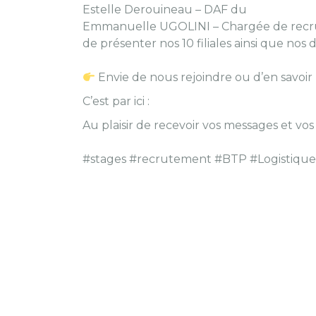
Estelle Derouineau – DAF du
Groupe L
Emmanuelle UGOLINI – Chargée de recr
de présenter nos 10 filiales ainsi que no
Envie de nous rejoindre ou d’en savoir 
C’est par ici :
emploi@groupelouange.co
Au plaisir de recevoir vos messages et vo
#stages #recrutement #BTP #Logistique