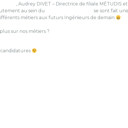
OUANGE
, Audrey DIVET – Directrice de filiale MÉTUDIS et
utement au sein du
GROUPE LOUANGE
se sont fait une
s différents métiers aux futurs Ingénieurs de demain
plus sur nos métiers ?
m
s candidatures